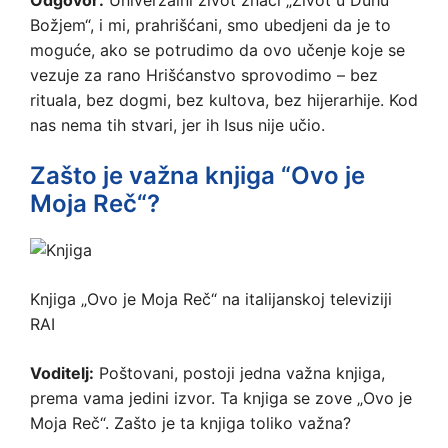
Odgovor:
Univerzalni život znači „Život u Duhu
Božjem“, i mi, prahrišćani, smo ubedjeni da je to
moguće, ako se potrudimo da ovo učenje koje se
vezuje za rano Hrišćanstvo sprovodimo – bez
rituala, bez dogmi, bez kultova, bez hijerarhije. Kod
nas nema tih stvari, jer ih Isus nije učio.
Zašto je važna knjiga “Ovo je
Moja Reč“?
Knjiga „Ovo je Moja Reč“ na italijanskoj televiziji
RAI
Voditelj:
Poštovani, postoji jedna važna knjiga,
prema vama jedini izvor. Ta knjiga se zove „Ovo je
Moja Reč“. Zašto je ta knjiga toliko važna?