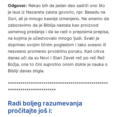
Odgovor:
Rekao bih da jedan deo sadrži ono što
je Isus iz Nazareta zaista govorio, npr. Besedu na
Gori, ali je mnogo kasnije izmenjeno. Ne smemo da
zaboravimo da je Biblija nastala kao proizvod
usmenog predanja i da se radi o prepisima prepisa,
na kojima je učestvovalo mnogo ljudi. Svaki je
doprineo svojim ličnim pogledom i tako svesno ili
nesvesno promenio prvobitnu poruku. Kad crkva
danas uči da su Novi i Stari Zavet reč po reč Reč
Božja, ona to čini suprotno onom dokle je nauka o
Bibliji danas stigla.
************************************************
***********************
Radi boljeg razumevanja
pročitajte još i: