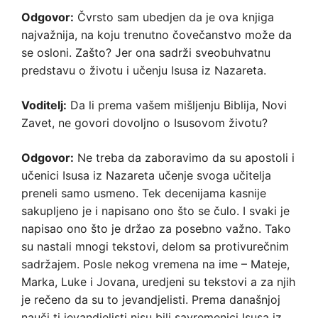
Odgovor:
Čvrsto sam ubedjen da je ova knjiga
najvažnija, na koju trenutno čovečanstvo može da
se osloni. Zašto? Jer ona sadrži sveobuhvatnu
predstavu o životu i učenju Isusa iz Nazareta.
Voditelj:
Da li prema vašem mišljenju Biblija, Novi
Zavet, ne govori dovoljno o Isusovom životu?
Odgovor:
Ne treba da zaboravimo da su apostoli i
učenici Isusa iz Nazareta učenje svoga učitelja
preneli samo usmeno. Tek decenijama kasnije
sakupljeno je i napisano ono što se čulo. I svaki je
napisao ono što je držao za posebno važno. Tako
su nastali mnogi tekstovi, delom sa protivurečnim
sadržajem. Posle nekog vremena na ime – Mateje,
Marka, Luke i Jovana, uredjeni su tekstovi a za njih
je rečeno da su to jevandjelisti. Prema današnjoj
nauči ti jevandjelisti nisu bili savremenici Isusa iz