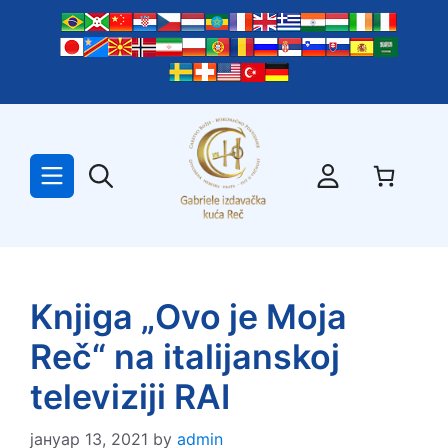
Skip
to
content
Knjiga „Ovo je Moja
Reč“ na italijanskoj
televiziji RAI
јануар 13, 2021
by
admin