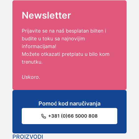
Newsletter
Prijavite se na naš besplatan bilten i
budite u toku sa najnovijim
informacijama!
Možete otkazati pretplatu u bilo kom
trenutku.
Uskoro
.
Pomoć kod naručivanja
+381 (0)66 5000 808
PROIZVODI