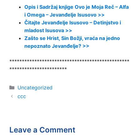
Opis i Sadržaj knjige Ovo je Moja Reč – Alfa
i Omega – Jevanđelje Isusovo >>
Čitajte Jevanđelje Isusovo – Detinjstvo i
mladost Isusova >>
Zašto se Hrist, Sin Božji, vraća na jedno
nepoznato Jevanđelje? >>
************************************************
***********************
Categories
Uncategorized
ссс
Leave a Comment