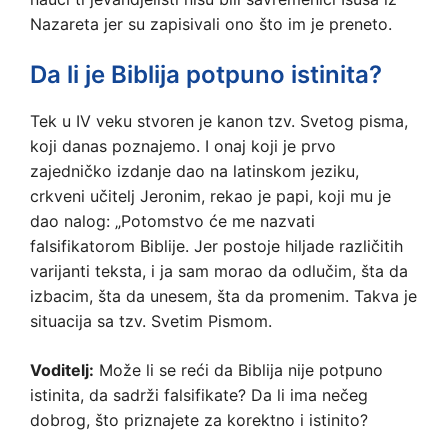
Nazareta jer su zapisivali ono što im je preneto.
Da li je Biblija potpuno istinita?
Tek u IV veku stvoren je kanon tzv. Svetog pisma,
koji danas poznajemo. I onaj koji je prvo
zajedničko izdanje dao na latinskom jeziku,
crkveni učitelj Jeronim, rekao je papi, koji mu je
dao nalog: „Potomstvo će me nazvati
falsifikatorom Biblije. Jer postoje hiljade različitih
varijanti teksta, i ja sam morao da odlučim, šta da
izbacim, šta da unesem, šta da promenim. Takva je
situacija sa tzv. Svetim Pismom.
Voditelj:
Može li se reći da Biblija nije potpuno
istinita, da sadrži falsifikate? Da li ima nečeg
dobrog, što priznajete za korektno i istinito?