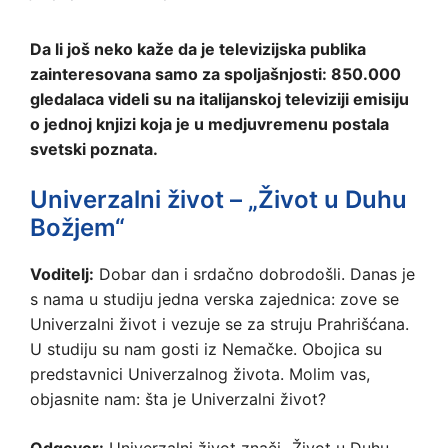
Da li još neko kaže da je televizijska publika
zainteresovana samo za spoljašnjosti: 850.000
gledalaca videli su na italijanskoj televiziji emisiju
o jednoj knjizi koja je u medjuvremenu postala
svetski poznata.
Univerzalni život – „Život u Duhu
Božjem“
Voditelj:
Dobar dan i srdačno dobrodošli. Danas je
s nama u studiju jedna verska zajednica: zove se
Univerzalni život i vezuje se za struju Prahrišćana.
U studiju su nam gosti iz Nemačke. Obojica su
predstavnici Univerzalnog života. Molim vas,
objasnite nam: šta je Univerzalni život?