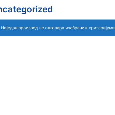
ncategorized
Ниједан производ не одговара изабраним критеријуми