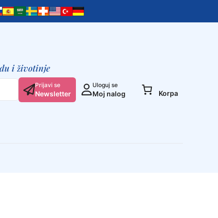
u i životinje
Prijavi se
Uloguj se
Korpa
Newsletter
Moj nalog