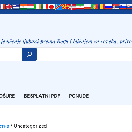
e učenje ljubavi prema Bogu i bližnjem za čoveka, prirod
ROŠURE
BESPLATNI PDF
PONUDE
етна
/ Uncategorized