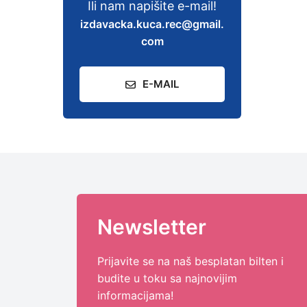
Ili nam napišite e-mail!
izdavacka.kuca.rec@gmail.
com
E-MAIL
Newsletter
Prijavite se na naš besplatan bilten i
budite u toku sa najnovijim
informacijama!