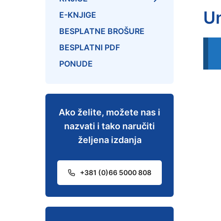
U
E-KNJIGE
BESPLATNE BROŠURE
BESPLATNI PDF
PONUDE
Ako želite, možete nas i
nazvati i tako naručiti
željena izdanja
+381 (0)66 5000 808