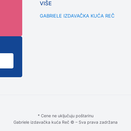
VIŠE
GABRIELE IZDAVAČKA KUĆA REČ
* Cene ne uključuju poštarinu
Gabriele izdavačka kuća Reč © – Sva prava zadržana