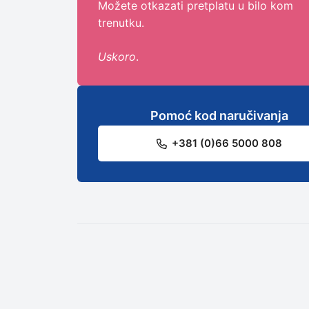
Možete otkazati pretplatu u bilo kom
trenutku.
Uskoro
.
Pomoć kod naručivanja
+381 (0)66 5000 808