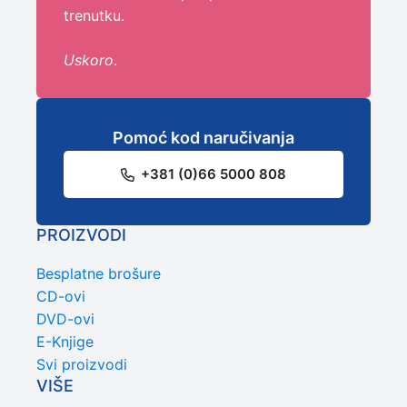
trenutku.
Uskoro
.
Pomoć kod naručivanja
+381 (0)66 5000 808
PROIZVODI
Besplatne brošure
CD-ovi
DVD-ovi
E-Knjige
Svi proizvodi
VIŠE