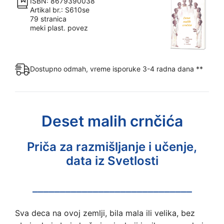
ISBN: 8679390038
Artikal br.: S610se
79 stranica
meki plast. povez
Dostupno odmah, vreme isporuke 3-4 radna dana **
Deset malih crnčića
Priča za razmišljanje i učenje,
data iz Svetlosti
_____________________________
Sva deca na ovoj zemlji, bila mala ili velika, bez