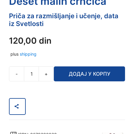
Deset malih crnčića
Priča za razmišljanje i učenje, data
iz Svetlosti
120,00
din
plus
shipping
-
+
ДОДАЈ У КОРПУ
Deset
malih
crnčića
количина