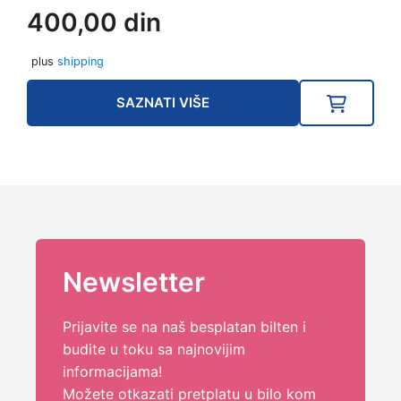
400,00
din
plus
shipping
SAZNATI VIŠE
Newsletter
Prijavite se na naš besplatan bilten i
budite u toku sa najnovijim
informacijama!
Možete otkazati pretplatu u bilo kom