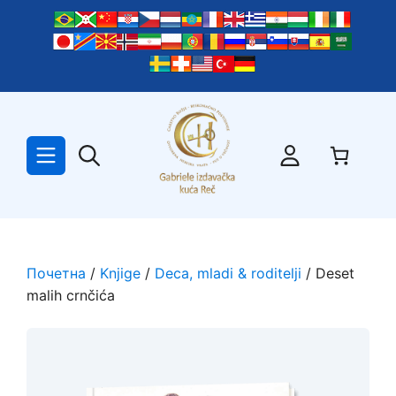
Skip
to
content
Почетна
/
Knjige
/
Deca, mladi & roditelji
/ Deset
malih crnčića