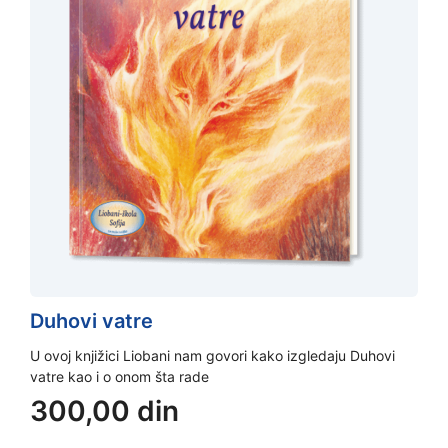
Duhovi vatre
U ovoj knjižici Liobani nam govori kako izgledaju Duhovi
vatre kao i o onom šta rade
300,00
din