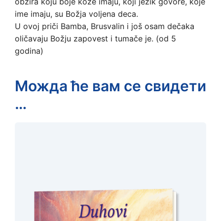
obzira koju boje kože imaju, koji jezik govore, koje
ime imaju, su Božja voljena deca.
U ovoj priči Bamba, Brusvalin i još osam dečaka
oličavaju Božju zapovest i tumače je. (od 5
godina)
Можда ће вам се свидети
…