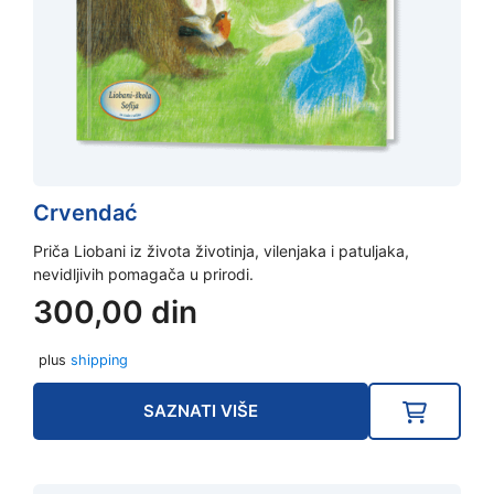
Crvendać
Priča Liobani iz života životinja, vilenjaka i patuljaka,
nevidljivih pomagača u prirodi.
300,00
din
plus
shipping
SAZNATI VIŠE