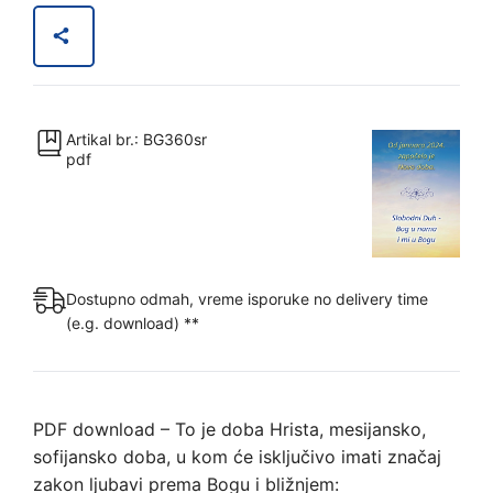
januara
2024.
započelo
je
Novo
Artikal br.: BG360sr
doba.
pdf
[Digital]
количина
Dostupno odmah, vreme isporuke no delivery time
(e.g. download) **
PDF download – To je doba Hrista, mesijansko,
sofijansko doba, u kom će isključivo imati značaj
zakon ljubavi prema Bogu i bližnjem: