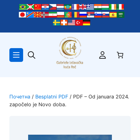
Skip
to
content
Почетна
/
Besplatni PDF
/ PDF – Od januara 2024.
započelo je Novo doba.