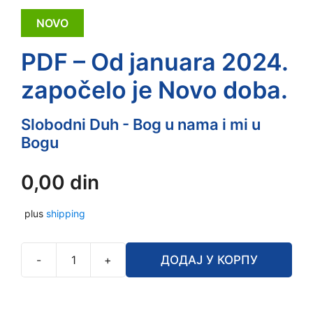
NOVO
PDF – Od januara 2024.
započelo je Novo doba.
Slobodni Duh - Bog u nama i mi u
Bogu
0,00
din
plus
shipping
-
+
ДОДАЈ У КОРПУ
PDF
–
Od